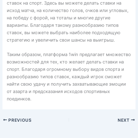
ставок на спорт. Здесь вы можете делать ставки на
исход матча, на количество голов, очков или угловых,
на победу с форой, на тоталы и многие другие
варианты. Благодаря такому разнообразию типов
ставок, вы можете выбрать наиболее подходящую
стратегию и увеличить свои шансы на выигрыш.
Таким образом, платформа 1win предлагает множество
возможностей для тех, кто желает делать ставки на
спорт. Благодаря огромному выбору видов спорта и
разнообразию типов ставок, каждый игрок сможет
найти свою удачу и получить захватывающие эмоции
от азарта и предсказания исходов спортивных
поединков.
PREVIOUS
NEXT