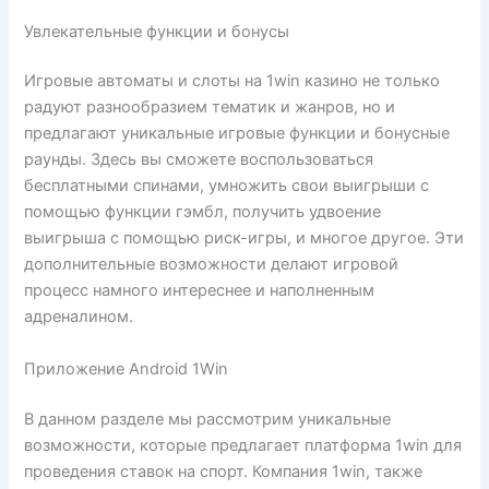
Увлекательные функции и бонусы
Игровые автоматы и слоты на 1win казино не только
радуют разнообразием тематик и жанров, но и
предлагают уникальные игровые функции и бонусные
раунды. Здесь вы сможете воспользоваться
бесплатными спинами, умножить свои выигрыши с
помощью функции гэмбл, получить удвоение
выигрыша с помощью риск-игры, и многое другое. Эти
дополнительные возможности делают игровой
процесс намного интереснее и наполненным
адреналином.
Приложение Android 1Win
В данном разделе мы рассмотрим уникальные
возможности, которые предлагает платформа 1win для
проведения ставок на спорт. Компания 1win, также