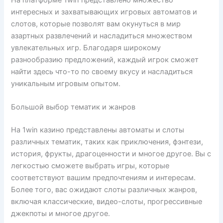
На платформе 1win представлено множество
интересных и захватывающих игровых автоматов и
слотов, которые позволят вам окунуться в мир
азартных развлечений и насладиться множеством
увлекательных игр. Благодаря широкому
разнообразию предложений, каждый игрок сможет
найти здесь что-то по своему вкусу и насладиться
уникальным игровым опытом.
Большой выбор тематик и жанров
На 1win казино представлены автоматы и слоты
различных тематик, таких как приключения, фэнтези,
история, фрукты, драгоценности и многое другое. Вы с
легкостью сможете выбрать игры, которые
соответствуют вашим предпочтениям и интересам.
Более того, вас ожидают слоты различных жанров,
включая классические, видео-слоты, прогрессивные
джекпоты и многое другое.