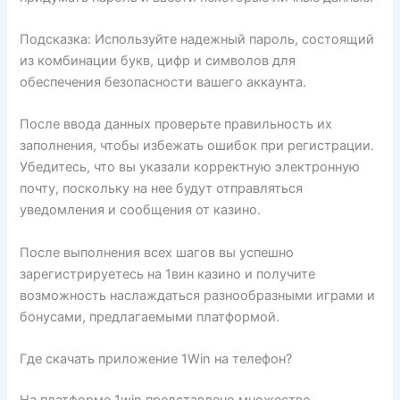
Подсказка: Используйте надежный пароль, состоящий
из комбинации букв, цифр и символов для
обеспечения безопасности вашего аккаунта.
После ввода данных проверьте правильность их
заполнения, чтобы избежать ошибок при регистрации.
Убедитесь, что вы указали корректную электронную
почту, поскольку на нее будут отправляться
уведомления и сообщения от казино.
После выполнения всех шагов вы успешно
зарегистрируетесь на 1вин казино и получите
возможность наслаждаться разнообразными играми и
бонусами, предлагаемыми платформой.
Где скачать приложение 1Win на телефон?