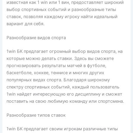
известная как 1 win или 1 вин, предоставляет широкий
выбор спортивных событий и разнообразные типы
ставок, позволяя каждому игроку найти идеальный
вариант для себя.
Разнообразие видов спорта
1win БК предлагает огромный выбор видов спорта, на
которые можно делать ставки. Здесь вы сможете
прогнозировать результаты матчей в футболе,
баскетболе, хоккее, теннисе и многих других
популярных видах спорта. Благодаря широкому
спектру спортивных событий, каждый пользователь
1win найдет интересующую его дисциплину и сможет
поставить на свою любимую команду или спортсмена.
Разнообразие типов ставок
1win БК предлагает своим игрокам различные типы