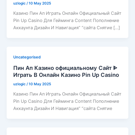
uzlogic
/
10 May 2025
Казино Пин Ап Играть Онлайн Официальный Сайт
Pin Up Casino Для Гейминга Content Пополнение
Аккаунта Дизайн И Навигация” “сайта Снятие […]
Uncategorised
Пин Ап Казино официальному Сайт ᐈ
Играть В Онлайн Казино Pin Up Casino
uzlogic
/
10 May 2025
Казино Пин Ап Играть Онлайн Официальный Сайт
Pin Up Casino Для Гейминга Content Пополнение
Аккаунта Дизайн И Навигация” “сайта Снятие