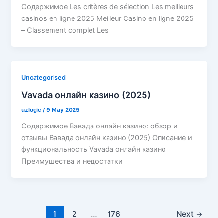
Содержимое Les critères de sélection Les meilleurs
casinos en ligne 2025 Meilleur Casino en ligne 2025
– Classement complet Les
Uncategorised
Vavada онлайн казино (2025)
uzlogic
/
9 May 2025
Содержимое Вавада онлайн казино: обзор и
отзывы Вавада онлайн казино (2025) Описание и
функциональность Vavada онлайн казино
Преимущества и недостатки
1
2
…
176
Next
→