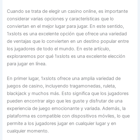
Cuando se trata de elegir un casino online, es importante
considerar varias opciones y características que lo
conviertan en el mejor lugar para jugar. En este sentido,
1xslots es una excelente opción que ofrece una variedad
de ventajas que lo convierten en un destino popular entre
los jugadores de todo el mundo. En este artículo,
exploraremos por qué 1xslots es una excelente elección
para jugar en línea.
En primer lugar, 1xslots ofrece una amplia variedad de
juegos de casino, incluyendo tragamonedas, ruleta,
blackjack y muchos más. Esto significa que los jugadores
pueden encontrar algo que les guste y disfrutar de una
experiencia de juego emocionante y variada. Además, la
plataforma es compatible con dispositivos móviles, lo que
permite a los jugadores jugar en cualquier lugar y en
cualquier momento.