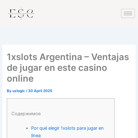
Skip
k
hack forum
hacklink
film izle
hacklink
to
content
1xslots Argentina – Ventajas
de jugar en este casino
online
By
uzlogic
/
30 April 2025
Содержимое
Por qué elegir 1xslots para jugar en
línea