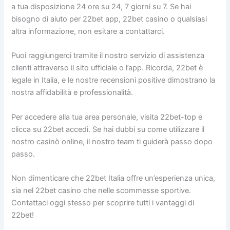
a tua disposizione 24 ore su 24, 7 giorni su 7. Se hai
bisogno di aiuto per 22bet app, 22bet casino o qualsiasi
altra informazione, non esitare a contattarci.
Puoi raggiungerci tramite il nostro servizio di assistenza
clienti attraverso il sito ufficiale o l’app. Ricorda, 22bet è
legale in Italia, e le nostre recensioni positive dimostrano la
nostra affidabilità e professionalità.
Per accedere alla tua area personale, visita 22bet-top e
clicca su 22bet accedi. Se hai dubbi su come utilizzare il
nostro casinò online, il nostro team ti guiderà passo dopo
passo.
Non dimenticare che 22bet Italia offre un’esperienza unica,
sia nel 22bet casino che nelle scommesse sportive.
Contattaci oggi stesso per scoprire tutti i vantaggi di
22bet!