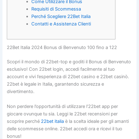
Come Utilizzare il Bonus
Requisiti di Scommessa
Perché Scegliere 22Bet Italia
Contatti e Assistenza Clienti
22Bet Italia 2024 Bonus di Benvenuto 100 fino a 122
Scopri il mondo di 22bet-top e goditi il Bonus di Benvenuto
esclusivo! Con 22bet login, accedi facilmente al tuo
account e vivi l’esperienza di 22bet casino e 22bet casinò.
22bet è legale in Italia, garantendo sicurezza e
divertimento.
Non perdere l’opportunità di utilizzare l’22bet app per
giocare ovunque tu sia. Leggi le 22bet recensioni per
scoprire perché
22bet italia
è la scelta ideale per gli amanti
delle scommesse online. 22bet accedi ora e ricevi il tuo
bonus!