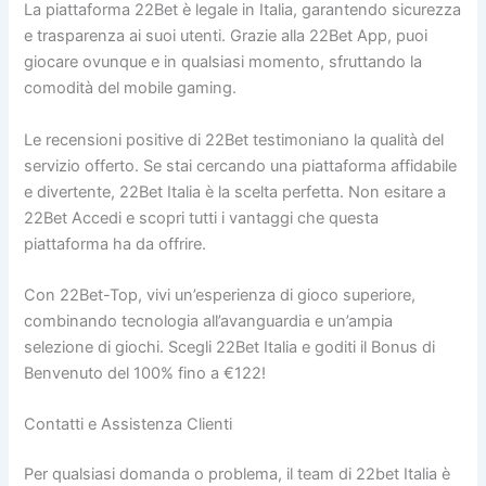
La piattaforma 22Bet è legale in Italia, garantendo sicurezza
e trasparenza ai suoi utenti. Grazie alla 22Bet App, puoi
giocare ovunque e in qualsiasi momento, sfruttando la
comodità del mobile gaming.
Le recensioni positive di 22Bet testimoniano la qualità del
servizio offerto. Se stai cercando una piattaforma affidabile
e divertente, 22Bet Italia è la scelta perfetta. Non esitare a
22Bet Accedi e scopri tutti i vantaggi che questa
piattaforma ha da offrire.
Con 22Bet-Top, vivi un’esperienza di gioco superiore,
combinando tecnologia all’avanguardia e un’ampia
selezione di giochi. Scegli 22Bet Italia e goditi il Bonus di
Benvenuto del 100% fino a €122!
Contatti e Assistenza Clienti
Per qualsiasi domanda o problema, il team di 22bet Italia è