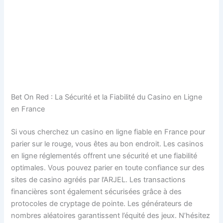
Bet On Red : La Sécurité et la Fiabilité du Casino en Ligne
en France
Si vous cherchez un casino en ligne fiable en France pour
parier sur le rouge, vous êtes au bon endroit. Les casinos
en ligne réglementés offrent une sécurité et une fiabilité
optimales. Vous pouvez parier en toute confiance sur des
sites de casino agréés par l’ARJEL. Les transactions
financières sont également sécurisées grâce à des
protocoles de cryptage de pointe. Les générateurs de
nombres aléatoires garantissent l’équité des jeux. N’hésitez