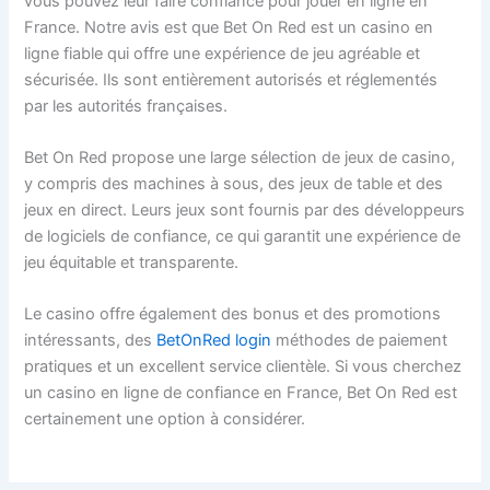
vous pouvez leur faire confiance pour jouer en ligne en
France. Notre avis est que Bet On Red est un casino en
ligne fiable qui offre une expérience de jeu agréable et
sécurisée. Ils sont entièrement autorisés et réglementés
par les autorités françaises.
Bet On Red propose une large sélection de jeux de casino,
y compris des machines à sous, des jeux de table et des
jeux en direct. Leurs jeux sont fournis par des développeurs
de logiciels de confiance, ce qui garantit une expérience de
jeu équitable et transparente.
Le casino offre également des bonus et des promotions
intéressants, des
BetOnRed login
méthodes de paiement
pratiques et un excellent service clientèle. Si vous cherchez
un casino en ligne de confiance en France, Bet On Red est
certainement une option à considérer.