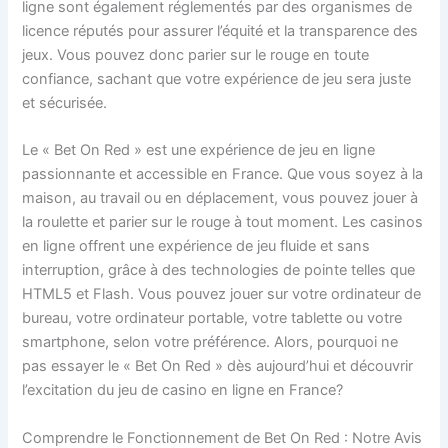
ligne sont également réglementés par des organismes de
licence réputés pour assurer l’équité et la transparence des
jeux. Vous pouvez donc parier sur le rouge en toute
confiance, sachant que votre expérience de jeu sera juste
et sécurisée.
Le « Bet On Red » est une expérience de jeu en ligne
passionnante et accessible en France. Que vous soyez à la
maison, au travail ou en déplacement, vous pouvez jouer à
la roulette et parier sur le rouge à tout moment. Les casinos
en ligne offrent une expérience de jeu fluide et sans
interruption, grâce à des technologies de pointe telles que
HTML5 et Flash. Vous pouvez jouer sur votre ordinateur de
bureau, votre ordinateur portable, votre tablette ou votre
smartphone, selon votre préférence. Alors, pourquoi ne
pas essayer le « Bet On Red » dès aujourd’hui et découvrir
l’excitation du jeu de casino en ligne en France?
Comprendre le Fonctionnement de Bet On Red : Notre Avis