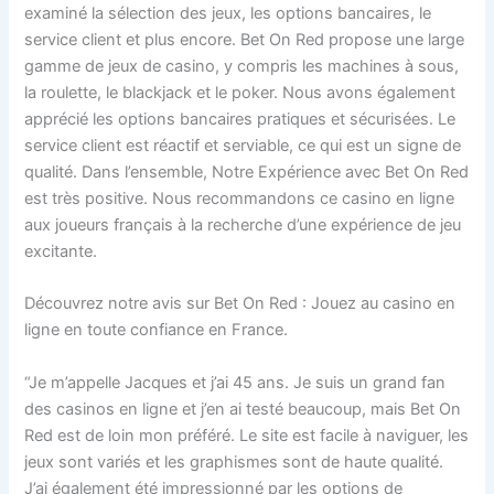
examiné la sélection des jeux, les options bancaires, le
service client et plus encore. Bet On Red propose une large
gamme de jeux de casino, y compris les machines à sous,
la roulette, le blackjack et le poker. Nous avons également
apprécié les options bancaires pratiques et sécurisées. Le
service client est réactif et serviable, ce qui est un signe de
qualité. Dans l’ensemble, Notre Expérience avec Bet On Red
est très positive. Nous recommandons ce casino en ligne
aux joueurs français à la recherche d’une expérience de jeu
excitante.
Découvrez notre avis sur Bet On Red : Jouez au casino en
ligne en toute confiance en France.
“Je m’appelle Jacques et j’ai 45 ans. Je suis un grand fan
des casinos en ligne et j’en ai testé beaucoup, mais Bet On
Red est de loin mon préféré. Le site est facile à naviguer, les
jeux sont variés et les graphismes sont de haute qualité.
J’ai également été impressionné par les options de