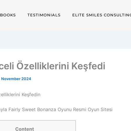
EBOOKS
TESTIMONIALS
ELITE SMILES CONSULTIN
eli Özelliklerini Keşfedi
 November 2024
elliklerini Keşfedin
yla Fairly Sweet Bonanza Oyunu Resmi Oyun Sitesi
Content