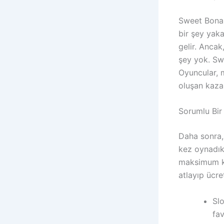
Sweet Bonan
bir şey yaka
gelir. Anca
şey yok. Sw
Oyuncular, 
oluşan kaza
Sorumlu Bir
Daha sonra,
kez oynadık
maksimum ka
atlayıp ücre
Sl
fav