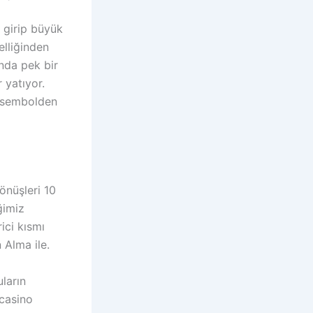
 girip büyük
elliğinden
nda pek bir
 yatıyor.
ı sembolden
önüşleri 10
ğimiz
ici kısmı
 Alma ile.
ların
 casino