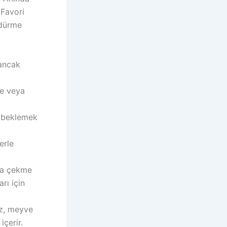
 Favori
ndürme
 ancak
me veya
 beklemek
erle
ara çekme
rı için
uz, meyve
içerir.