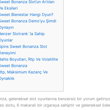
Sweet Bonanza Slot’un Artıları
Ve Eksileri
Sweet Bienestar Hangi Oyun?
Sweet Bonanza Demo’yu Şimdi
Oynayın
Benzer Slotrank`la Sahip
Oyunlar
Spins Sweet Bonanza Slot
Deneyimi
Bahis Boyutları, Rtp Ve Volatilite
Sweet Bonanza
Rtp, Maksimum Kazanç Ve
Oynaklık
za, geleneksel slot oyunlarına benzersiz bir yorum getiriyo
deo slotu, 6 makaralı bir ızgaraya sahiptir ve geleneksel öde