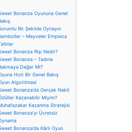
Sweet Bonanza Oyununa Genel
Bakış
Sorumlu Bir Şekilde Oynayın
Semboller – Meyveler Empieza
Tatlılar
Sweet Bonanza Rtp Nedir?
Sweet Bonanza – Tadına
Bakmaya Değer Mi?
Oyuna Hızlı Bir Genel Bakış
Oyun Algori̇tmasi
Sweet Bonanza’da Gerçek Nakit
Ödüller Kazanabilir Miyim?
Muhafazakar Kazanma Stratejisi
Sweet Bonanza’yı Ücretsiz
Oynama
Sweet Bonanza’da Kârlı Oyun