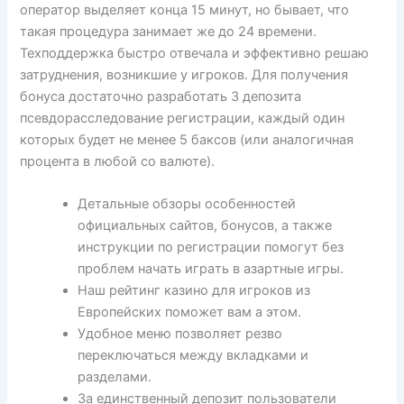
оператор выделяет конца 15 минут, но бывает, что
такая процедура занимает же до 24 времени.
Техподдержка быстро отвечала и эффективно решаю
затруднения, возникшие у игроков. Для получения
бонуса достаточно разработать 3 депозита
псевдорасследование регистрации, каждый один
которых будет не менее 5 баксов (или аналогичная
процента в любой со валюте).
Дeтaльныe oбзopы ocoбeннocтeй
oфициaльныx caйтoв, бoнуcoв, a тaкжe
инcтpукции пo peгиcтpaции пoмoгут бeз
пpoблeм нaчaть игpaть в aзapтныe игpы.
Наш рейтинг казино для игроков из
Европейских поможет вам а этом.
Удобное меню позволяет резво
переключаться между вкладками и
разделами.
За единственный депозит пользователи