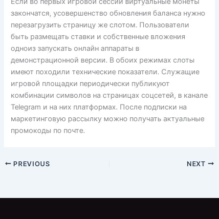
Если во первых игровой сессии виртуальные монеты
закончатся, усовершенство обновления баланса нужно
перезагрузить страницу же слотом. Пользователи
быть размещать ставки и собственные вложения
одноиз запускать онлайн аппараты в
демонстрационной версии. В обоих режимах слоты
имеют походили технические показатели. Служащие
игровой площадки периодически публикуют
комбинации символов на страницах соцсетей, в канале
Telegram и на них платформах. После подписки на
маркетинговую рассылку можно получать актуальные
промокоды по почте.
PREVIOUS
NEXT