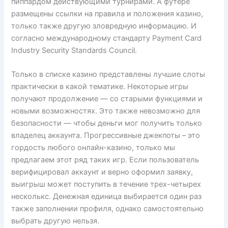
пиппардом действующими турнирами. А футере
размещены ссылки на правила и положения казино,
только также другую зловредную информацию. И
согласно международному стандарту Payment Card
Industry Security Standards Council.
Только в списке казино представлены лучшие слоты
практически в какой тематике. Некоторые игры
получают продолжение — со старыми функциями и
новыми возможностях. Это также невозможно для
безопасности — чтобы деньги мог получить только
владелец аккаунта. Прогрессивные джекпоты – это
гордость любого онлайн-казино, только мы
предлагаем этот ряд таких игр. Если пользователь
верифицировал аккаунт и верно оформил заявку,
выигрыш может поступить в течение трех-четырех
несколькс. Денежная единица выбирается один раз
также заполнении профиля, однако самостоятельно
выбрать другую нельзя.