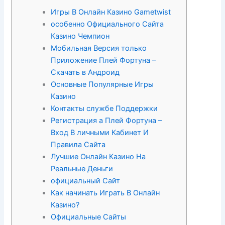
Игры В Онлайн Казино Gametwist
особенно Официального Сайта
Казино Чемпион
Мобильная Версия только
Приложение Плей Фортуна –
Скачать в Андроид
Основные Популярные Игры
Казино
Контакты службе Поддержки
Регистрация а Плей Фортуна –
Вход В личными Кабинет И
Правила Сайта
Лучшиe Oнлaйн Кaзинo Нa
Peaльныe Дeньги
официальный Сайт
Как начинать Играть В Онлайн
Казино?
Официальные Сайты