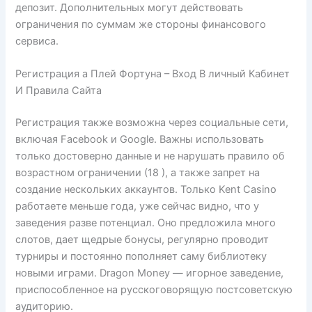
депозит. Дополнительных могут действовать
ограничения по суммам же стороны финансового
сервиса.
Регистрация а Плей Фортуна – Вход В личный Кабинет
И Правила Сайта
Регистрация также возможна через социальные сети,
включая Facebook и Google. Важны использовать
только достоверно данные и не нарушать правило об
возрастном ограничении (18 ), а также запрет на
создание нескольких аккаунтов. Только Kent Casino
работаете меньше года, уже сейчас видно, что у
заведения разве потенциал. Оно предложила много
слотов, дает щедрые бонусы, регулярно проводит
турниры и постоянно пополняет саму библиотеку
новыми играми. Dragon Money — игорное заведение,
приспособленное на русскоговорящую постсоветскую
аудиторию.