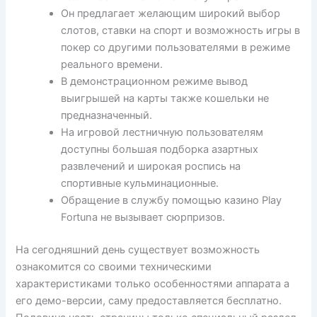
Он предлагает желающим широкий выбор
слотов, ставки на спорт и возможность игры в
покер со другими пользователями в режиме
реального времени.
В демонстрационном режиме вывод
выигрышей на карты также кошельки не
предназначенный.
На игровой лестничную пользователям
доступны большая подборка азартных
развлечений и широкая роспись на
спортивные кульминационные.
Обращение в службу помощью казино Play
Fortuna не вызывает сюрпризов.
На сегодняшний день существует возможность
ознакомится со своими техническими
характеристиками только особенностями аппарата а
его демо-версии, саму предоставляется бесплатно.