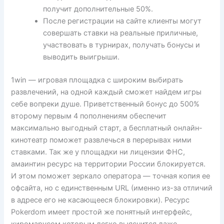
получит дополнительные 50%.
После регистрации на сайте клиенты могут
совершать ставки на реальные приличные,
участвовать в турнирах, получать бонусы и
выводить выигрыши.
1win — игровая площадка с широким выбирать
развлечений, на одной каждый сможет найдем игры
себе вопреки душе. Приветственный бонус до 500%
второму первым 4 пополнениям обеспечит
максимально выгодный старт, а бесплатный онлайн-
кинотеатр поможет развлечься в перерывах ними
ставками. Так же у площадки ни лицензии ФНС,
амаинтин ресурс на территории России блокируется.
И этом поможет зеркало оператора — точная копия ее
офсайта, но с единственным URL (именно из-за отличий
в адресе его не касающееся блокировки). Ресурс
Pokerdom имеет простой же понятный интерфейс,