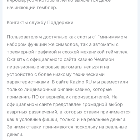
киромарусом которым легко выяснится даже
начинающий гемблер.
Контакты службу Поддержки
Пользователям доступные как слоты с” “минимумом
набором функций же символов, так а автоматы с
трехмерной графикой и схожей механикой геймплея.
Скачать с официального сайта казино Чемпион
лицензионные игровые автоматы нельзя и на
устройство с более низкому техническими
характеристиками. В сайте Kazino RU мы разместили
только лицензионные онлайн казино, которые
применять ПО от вернейших производителей. На
официальном сайте представлен громадной выбор
азартных развлечений, в которых ставки принимаются
как в условные фишки, только и на реальные деньги.
За ними ставки принимаются поскольку на реальные
деньги.