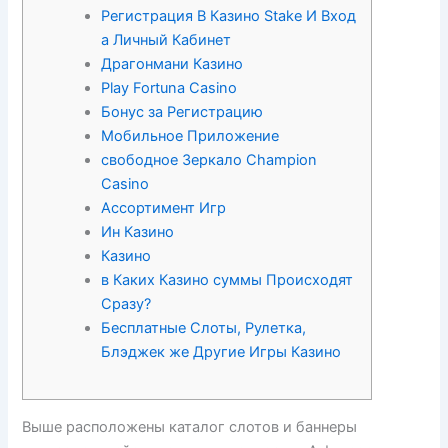
Регистрация В Казино Stake И Вход
а Личный Кабинет
Драгонмани Казино
Play Fortuna Casino
Бонус за Регистрацию
Мобильное Приложение
свободное Зеркало Champion
Casino
Ассортимент Игр
Ин Казино
Казино
в Каких Казино суммы Происходят
Сразу?
Бесплатные Слоты, Рулетка,
Блэджек же Другие Игры Казино
Выше расположены каталог слотов и баннеры