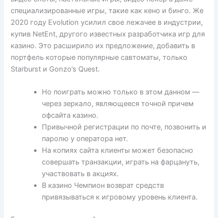
специализированные игры, такие как кено и бинго. Же
2020 году Evolution усилил свое лежачее в индустрии,
купив NetEnt, другого известных разработчика игр для
казино. Это расширило их предложение, добавить в
портфель которые популярные савтоматы, только
Starburst и Gonzo’s Quest.
Но поиграть можно только в этом данном —
через зеркало, являющееся точной причем
офсайта казино.
Привычной регистрации по почте, позвонить и
паролю у оператора нет.
На копиях сайта клиенты может безопасно
совершать транзакции, играть на фарцануть,
участвовать в акциях.
В казино Чемпион возврат средств
привязываться к игровому уровень клиента.