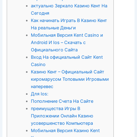
актуально Зеркало Казино Кент На
Сегодня
Как начинать Играть В Казино Кент
На реальные Деньги
Мобильная Версия Kent Casino и
Android И Ios – Скачать с
Официального Сайта
Вход На официальный Сайт Kent
Casino
Казино Кент – Официальный Сайт
киромарусом Топовыми Игровыми
наперевес
Для Ios:
Пополнение Счета На Сайте
преимущества Игры В
Приложении Онлайн Казино
усовершенство Компьютера
Мобильная Версия Казино Kent