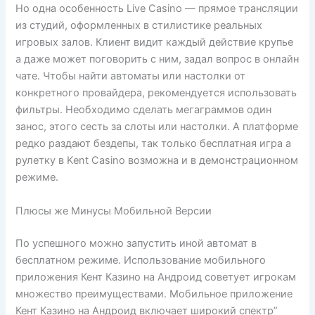
Но одна особенность Live Casino — прямое трансляции
из студий, оформленных в стилистике реальных
игровых залов. Клиент видит каждый действие крупье
а даже может поговорить с ним, задал вопрос в онлайн
чате. Чтобы найти автоматы или настолки от
конкретного провайдера, рекомендуется использовать
фильтры. Необходимо сделать мегаграммов один
занос, этого сесть за слоты или настолки. А платформе
редко раздают бездепы, так только бесплатная игра а
рулетку в Kent Casino возможна и в демонстрационном
режиме.
Плюсы же Минусы Мобильной Версии
По успешного можно запустить иной автомат в
бесплатном режиме. Использование мобильного
приложения Кент Казино на Андроид советует игрокам
множество преимуществами. Мобильное приложение
Кент Казино на Андроид включает широкий спектр”