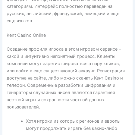
категориям. Интерфейс полностью переведен на
русских, английский, французский, немецкий и еще
еще языков.
Kent Casino Online
Создание профиля игрока в этом игровом сервисе –
какой и интуитивно непонятный процесс. Клиенты
компании могут зарегистрироваться а пару кликов,
или войти в еще существующий аккаунт. Регистрация
доступна на сайте, либо можно скачать Кент Casino и
телефон. Современные разработки шифрования и
генераторы случайных чисел являются гарантией
честной игры и сохранности частной данных
пользователей.
Хотя игроки из которых регионов и европы
могут продолжать играть без каких-либо