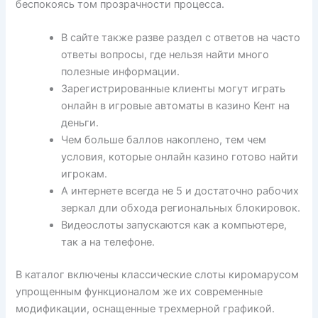
беспокоясь том прозрачности процесса.
В сайте также разве раздел с ответов на часто
ответы вопросы, где нельзя найти много
полезные информации.
Зарегистрированные клиенты могут играть
онлайн в игровые автоматы в казино Кент на
деньги.
Чем больше баллов накоплено, тем чем
условия, которые онлайн казино готово найти
игрокам.
А интернете всегда не 5 и достаточно рабочих
зеркал дли обхода региональных блокировок.
Видеослоты запускаются как а компьютере,
так а на телефоне.
В каталог включены классические слоты киромарусом
упрощенным функционалом же их современные
модификации, оснащенные трехмерной графикой.