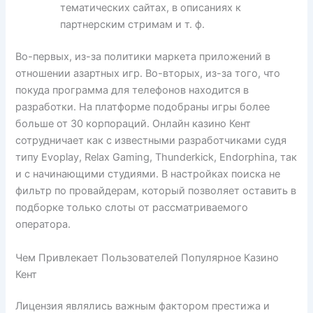
тематических сайтах, в описаниях к
партнерским стримам и т. ф.
Во-первых, из-за политики маркета приложений в
отношении азартных игр. Во-вторых, из-за того, что
покуда программа для телефонов находится в
разработки. На платформе подобраны игры более
больше от 30 корпораций. Онлайн казино Кент
сотрудничает как с известными разработчиками судя
типу Evoplay, Relax Gaming, Thunderkick, Endorphina, так
и с начинающими студиями. В настройках поиска не
фильтр по провайдерам, который позволяет оставить в
подборке только слоты от рассматриваемого
оператора.
Чем Привлекает Пользователей Популярное Казино
Кент
Лицензия являлись важным фактором престижа и