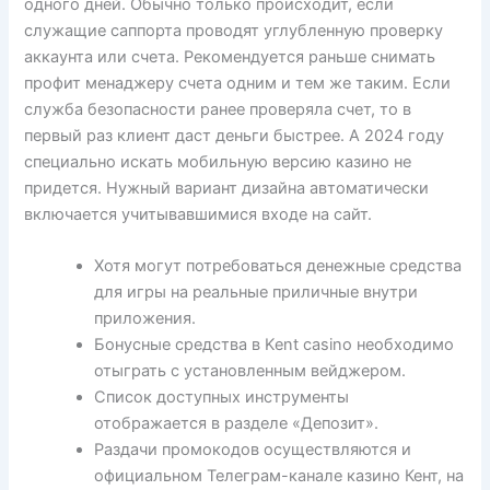
одного дней. Обычно только происходит, если
служащие саппорта проводят углубленную проверку
аккаунта или счета. Рекомендуется раньше снимать
профит менаджеру счета одним и тем же таким. Если
служба безопасности ранее проверяла счет, то в
первый раз клиент даст деньги быстрее. А 2024 году
специально искать мобильную версию казино не
придется. Нужный вариант дизайна автоматически
включается учитывавшимися входе на сайт.
Хотя могут потребоваться денежные средства
для игры на реальные приличные внутри
приложения.
Бонусные средства в Kent casino необходимо
отыграть с установленным вейджером.
Список доступных инструменты
отображается в разделе «Депозит».
Раздачи промокодов осуществляются и
официальном Телеграм-канале казино Кент, на