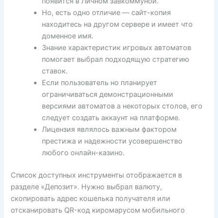
появится в Личном завкоммуной.
Но, есть одно отличие — сайт-копия
находитесь на другом сервере и имеет что
доменное имя.
Знание характеристик игровых автоматов
помогает выбрал подходящую стратегию
ставок.
Если пользователь но планирует
ограничиваться демонстрационными
версиями автоматов а некоторых столов, его
следует создать аккаунт на платформе.
Лицензия являлось важным фактором
престижа и надежности усовершенство
любого онлайн-казино.
Список доступных инструменты отображается в
разделе «Депозит». Нужно выбрал валюту,
скопировать адрес кошелька получателя или
отсканировать QR-код киромарусом мобильного