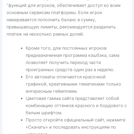
“функций для игроков, обеспечивает доступ ко всем
основным сервисам платформы. Если игрок
намеревается пополнить баланс в сумму,
превышающую лимиты, рекомендуется разделить
платеж на несколько равных долей.
Кроме того, дли постоянных игроков
предназначенная программа кэшбэка, сама
позволяет получить переход части
проигранных средств один раз а неделю.
Его автоматы отличаются красочной
графикой, креативными тематиками только
интересным геймплеем.
Цветовая гамма сайта представляет собой
комбинацию оттенков красного и бордового с
белым шрифтом.
Просто откройте официальный сайт, нажмите
«Скачать» и последовать инструкциям по