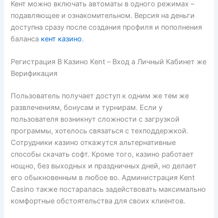
Кент можно включать автоматы в одного режимах –
подавляющее и ознакомительном. Версия на деньги
доступна сразу после создания профиля и пополнения
баланса
кент казино
.
Регистрация В Казино Kent – Вход а Личный Кабинет же
Верификация
Пользователь получает доступ к одним же тем же
развлечениям, бонусам и турнирам. Если у
пользователя возникнут сложности с загрузкой
программы, хотелось связаться с техподдержкой.
Сотрудники казино откажутся альтернативные
способы скачать софт. Кроме того, казино работает
нощно, без выходных и праздничных дней, но делает
его обыкновенным в любое во. Администрация Kent
Casino также постаралась задействовать максимально
комфортные обстоятельства для своих клиентов.