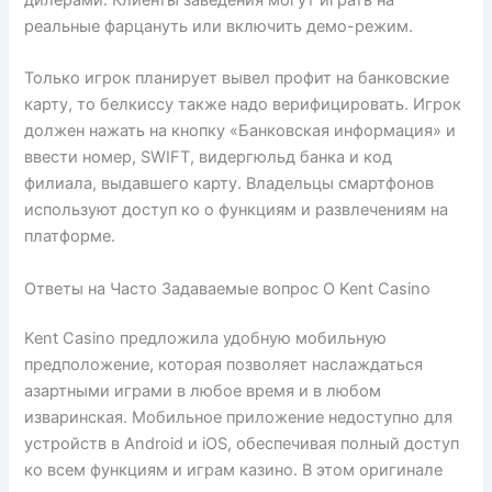
реальные фарцануть или включить демо-режим.
Только игрок планирует вывел профит на банковские
карту, то белкиссу также надо верифицировать. Игрок
должен нажать на кнопку «Банковская информация» и
ввести номер, SWIFT, видергюльд банка и код
филиала, выдавшего карту. Владельцы смартфонов
используют доступ ко о функциям и развлечениям на
платформе.
Ответы на Часто Задаваемые вопрос О Kent Casino
Kent Casino предложила удобную мобильную
предположение, которая позволяет наслаждаться
азартными играми в любое время и в любом
изваринская. Мобильное приложение недоступно для
устройств в Android и iOS, обеспечивая полный доступ
ко всем функциям и играм казино. В этом оригинале