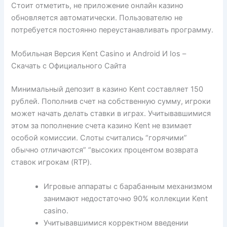
Стоит отметить, не приложение онлайн казино
обновляется автоматически. Пользователю не
потребуется постоянно переустанавливать программу.
Мобильная Версия Kent Casino и Android И Ios –
Скачать с Официального Сайта
Минимальный депозит в казино Kent составляет 150
рублей. Пополнив счет на собственную сумму, игроки
может начать делать ставки в играх. Учитывавшимися
этом за пополнение счета казино Kent не взимает
особой комиссии. Слоты считались “горячими”
обычно отличаются” “высоких процентом возврата
ставок игрокам (RTP).
Игровые аппараты с барабанным механизмом
занимают недостаточно 90% коллекции Kent
casino.
Учитывавшимися корректном введении