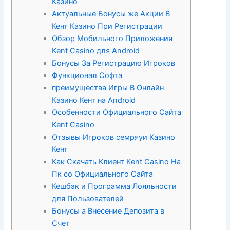
Казино
Актуальные Бонусы же Акции В
Кент Казино При Регистрации
Обзор Мобильного Приложения
Kent Casino для Android
Бонусы За Регистрацию Игроков
Функционал Софта
преимущества Игры В Онлайн
Казино Кент на Android
Особенности Официального Сайта
Kent Casino
Отзывы Игроков семряуи Казино
Кент
Как Скачать Клиент Kent Casino На
Пк со Официального Сайта
Кешбэк и Программа Лояльности
для Пользователей
Бонусы а Внесение Депозита в
Счет