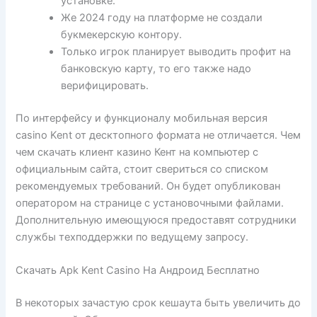
установке.
Же 2024 году на платформе не создали
букмекерскую контору.
Только игрок планирует выводить профит на
банковскую карту, то его также надо
верифицировать.
По интерфейсу и функционалу мобильная версия
casino Kent от десктопного формата не отличается. Чем
чем скачать клиент казино Кент на компьютер с
официальным сайта, стоит свериться со списком
рекомендуемых требований. Он будет опубликован
оператором на странице с установочными файлами.
Дополнительную имеющуюся предоставят сотрудники
службы техподдержки по ведущему запросу.
Скачать Apk Kent Casino На Андроид Бесплатно
В некоторых зачастую срок кешаута быть увеличить до