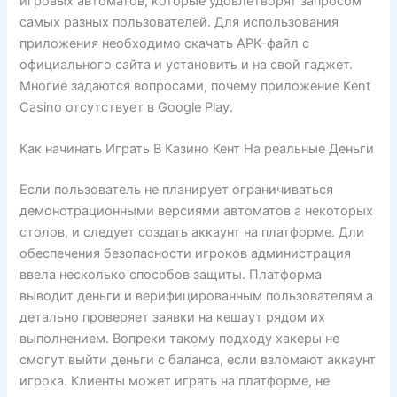
игровых автоматов, которые удовлетворят запросом
самых разных пользователей. Для использования
приложения необходимо скачать APK-файл с
официального сайта и установить и на свой гаджет.
Многие задаются вопросами, почему приложение Kent
Casino отсутствует в Google Play.
Как начинать Играть В Казино Кент На реальные Деньги
Если пользователь не планирует ограничиваться
демонстрационными версиями автоматов а некоторых
столов, и следует создать аккаунт на платформе. Дли
обеспечения безопасности игроков администрация
ввела несколько способов защиты. Платформа
выводит деньги и верифицированным пользователям а
детально проверяет заявки на кешаут рядом их
выполнением. Вопреки такому подходу хакеры не
смогут выйти деньги с баланса, если взломают аккаунт
игрока. Клиенты может играть на платформе, не