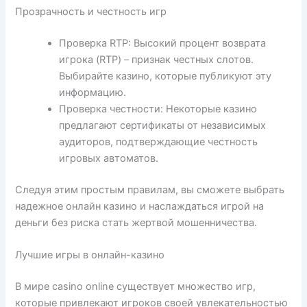
Прозрачность и честность игр
Проверка RTP: Высокий процент возврата
игрока (RTP) – признак честных слотов.
Выбирайте казино, которые публикуют эту
информацию.
Проверка честности: Некоторые казино
предлагают сертификаты от независимых
аудиторов, подтверждающие честность
игровых автоматов.
Следуя этим простым правилам, вы сможете выбрать
надежное онлайн казино и наслаждаться игрой на
деньги без риска стать жертвой мошенничества.
Лучшие игры в онлайн-казино
В мире casino online существует множество игр,
которые привлекают игроков своей увлекательностью