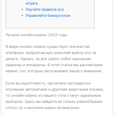
играть
Изучите правила игр
Управляйте банкроллом
Лучшие онлайн казино 2023 года
В мире онлайн казино существует множество
платформ, предлагающих широкий выбор игр на
деньги. Однако, не все casino online одинаково
надежны и интересны. В этой статье мы рассмотрим
казино топ, которые заслуживают вашего внимания.
Если вы ищете место, где можно насладиться
игровыми автоматами и другими азартными играми,
то oнлайн казино из нашего топа станут идеальным
выбором. Здесь вы найдете не только разнообразие
слоты, но и высокие шансы на выигрыш.