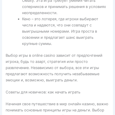
Омаху. Эта игра требует умения читать
соперников и принимать решения в условиях
неопределенности.
Кено – это лотерея, где игроки выбирают
числа и надеются, что они совпадут с
выигрышными номерами. Игра проста в
освоении и предлагает шанс выиграть
крупные суммы.
Выбор игры в online casino зависит от предпочтений
игрока, будь то азарт, стратегия или просто
развлечение. Независимо от выбора, все эти игры
предлагают возможность получить незабываемые
эмоции и, возможно, выиграть деньги.
Советы для новичков: как начать играть
Начиная свое путешествие в мир онлайн казино, важно
понимать основные принципы игры на деньги. Выбор