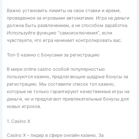
Важно установить лимиты на свои ставки и время,
проведенное за игровыми автоматами. Игра на деньги
должна быть развлечением, а не способом заработка.
Используйте функцию “самоисключения”, если
чувствуете, что игра начинает контролировать вас.
Топ-5 казино с бонусами за регистрацию
В мире online casino особой популярностью
пользуются казино, предлагающие щедрые бонусы за
регистрацию. Мы составили список топ казино,
которые не только гарантируют качественные игры на
деньги, но и предлагают привлекательные бонусы для
новых игроков.
1. Casino X
Casino X – лидер в сфере oнлайн казино. За