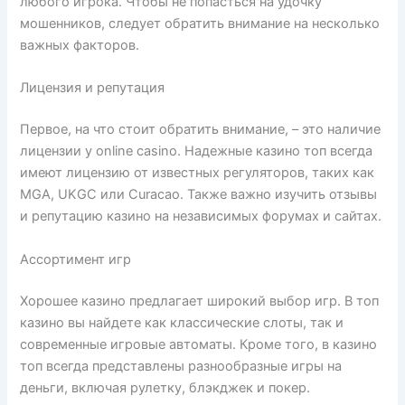
любого игрока. Чтобы не попасться на удочку
мошенников, следует обратить внимание на несколько
важных факторов.
Лицензия и репутация
Первое, на что стоит обратить внимание, – это наличие
лицензии у online casino. Надежные казино топ всегда
имеют лицензию от известных регуляторов, таких как
MGA, UKGC или Curacao. Также важно изучить отзывы
и репутацию казино на независимых форумах и сайтах.
Ассортимент игр
Хорошее казино предлагает широкий выбор игр. В топ
казино вы найдете как классические слоты, так и
современные игровые автоматы. Кроме того, в казино
топ всегда представлены разнообразные игры на
деньги, включая рулетку, блэкджек и покер.