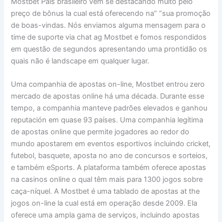
Mostbet País brasileiro vem se destacando muito pelo
preço de bônus la cual está oferecendo na” “sua promoção
de boas-vindas. Nós enviamos alguma mensagem para o
time de suporte via chat ag Mostbet e fomos respondidos
em questão de segundos apresentando uma prontidão os
quais não é landscape em qualquer lugar.
Uma companhia de apostas on-line, Mostbet entrou zero
mercado de apostas online há uma década. Durante esse
tempo, a companhia manteve padrões elevados e ganhou
reputación em quase 93 países. Uma companhia legítima
de apostas online que permite jogadores ao redor do
mundo apostarem em eventos esportivos incluindo cricket,
futebol, basquete, aposta no ano de concursos e sorteios,
e também eSports. A plataforma também oferece apostas
na casinos online o qual têm mais para 1300 jogos sobre
caça-níquel. A Mostbet é uma tablado de apostas at the
jogos on-line la cual está em operação desde 2009. Ela
oferece uma ampla gama de serviços, incluindo apostas