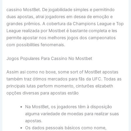
cassino MostBet. De jogabilidade simples e permitindo
duas apostas, atrai jogadores em desea de emoção e
grandes prêmios. A cobertura da Champions League e Top
League realizada por Mostbet é bastante completa e les
permite apostar nos melhores jogos dos campeonatos
com possibilities fenomenais.
Jogos Populares Para Cassino No Mostbet
Assim asi como no boxe, some sort of MostBet apostas
também traz ótimos mercados para fãs da UFC. Todas as
principais lutas perform momento, cinturões elizabeth
opções diversas para apostas estão
Na MostBet, os jogadores têm à disposição
alguma variedade de moedas para realizar suas
apostas.
Os dados pessoais básicos como nome,