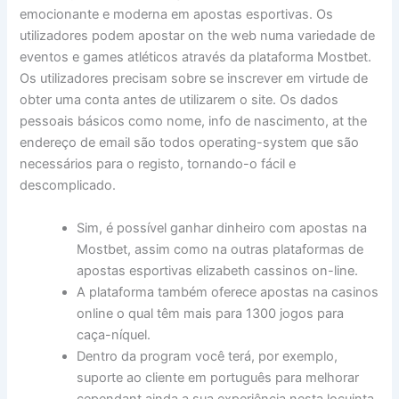
emocionante e moderna em apostas esportivas. Os
utilizadores podem apostar on the web numa variedade de
eventos e games atléticos através da plataforma Mostbet.
Os utilizadores precisam sobre se inscrever em virtude de
obter uma conta antes de utilizarem o site. Os dados
pessoais básicos como nome, info de nascimento, at the
endereço de email são todos operating-system que são
necessários para o registo, tornando-o fácil e
descomplicado.
Sim, é possível ganhar dinheiro com apostas na
Mostbet, assim como na outras plataformas de
apostas esportivas elizabeth cassinos on-line.
A plataforma também oferece apostas na casinos
online o qual têm mais para 1300 jogos para
caça-níquel.
Dentro da program você terá, por exemplo,
suporte ao cliente em português para melhorar
cependant ainda a sua experiência nesta locuinta