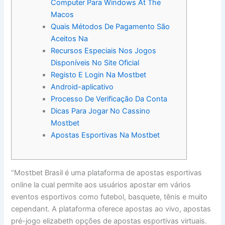
Computer Para Windows At The
Macos
Quais Métodos De Pagamento São
Aceitos Na
Recursos Especiais Nos Jogos
Disponíveis No Site Oficial
Registo E Login Na Mostbet
Android-aplicativo
Processo De Verificação Da Conta
Dicas Para Jogar No Cassino
Mostbet
Apostas Esportivas Na Mostbet
“Mostbet Brasil é uma plataforma de apostas esportivas
online la cual permite aos usuários apostar em vários
eventos esportivos como futebol, basquete, tênis e muito
cependant. A plataforma oferece apostas ao vivo, apostas
pré-jogo elizabeth opções de apostas esportivas virtuais.