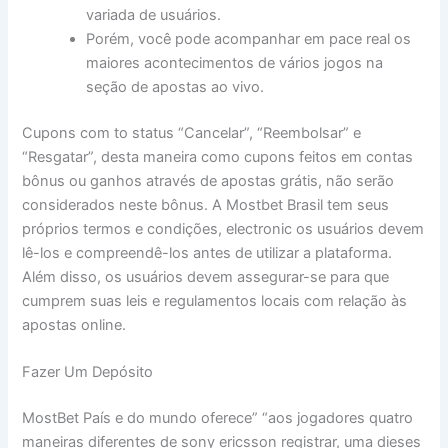
variada de usuários.
Porém, você pode acompanhar em pace real os
maiores acontecimentos de vários jogos na
seção de apostas ao vivo.
Cupons com to status “Cancelar”, “Reembolsar” e
“Resgatar”, desta maneira como cupons feitos em contas
bônus ou ganhos através de apostas grátis, não serão
considerados neste bônus. A Mostbet Brasil tem seus
próprios termos e condições, electronic os usuários devem
lê-los e compreendê-los antes de utilizar a plataforma.
Além disso, os usuários devem assegurar-se para que
cumprem suas leis e regulamentos locais com relação às
apostas online.
Fazer Um Depósito
MostBet País e do mundo oferece” “aos jogadores quatro
maneiras diferentes de sony ericsson registrar, uma dieses