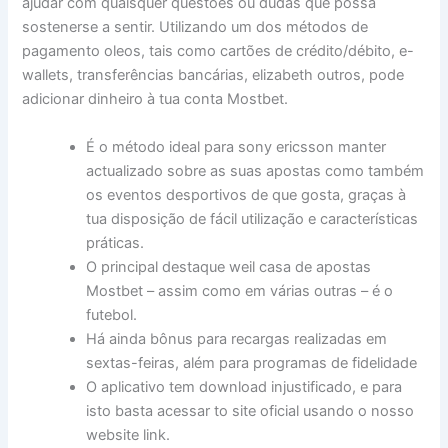
ajudar com quaisquer questões ou dudas que possa
sostenerse a sentir. Utilizando um dos métodos de
pagamento oleos, tais como cartões de crédito/débito, e-
wallets, transferências bancárias, elizabeth outros, pode
adicionar dinheiro à tua conta Mostbet.
É o método ideal para sony ericsson manter
actualizado sobre as suas apostas como também
os eventos desportivos de que gosta, graças à
tua disposição de fácil utilização e características
práticas.
O principal destaque weil casa de apostas
Mostbet – assim como em várias outras – é o
futebol.
Há ainda bônus para recargas realizadas em
sextas-feiras, além para programas de fidelidade
O aplicativo tem download injustificado, e para
isto basta acessar to site oficial usando o nosso
website link.