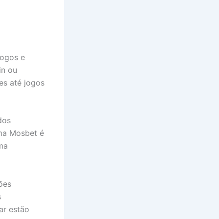
jogos e
in ou
es até jogos
dos
rma Mosbet é
uma
ões
s
ar estão