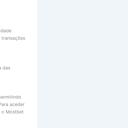
ridade
s transações
a das
permitindo
Para aceder
u o Mostbet