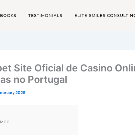
EBOOKS
TESTIMONIALS
ELITE SMILES CONSULTIN
et Site Oficial de Casino Onli
as no Portugal
February 2025
мое