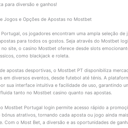
ta para diversão e ganhos!
de Jogos e Opções de Apostas no Mostbet
Portugal, os jogadores encontram uma ampla seleção de 
postas para todos os gostos. Seja através do Mostbet log
 no site, o casino Mostbet oferece desde slots emocionant
ssicos, como blackjack e roleta.
 de apostas desportivas, o Mostbet PT disponibiliza merca
s em diversos eventos, desde futebol até ténis. A platafo
or sua interface intuitiva e facilidade de uso, garantindo 
 fluida tanto no Mostbet casino quanto nas apostas.
 o Mostbet Portugal login permite acesso rápido a promoç
e bónus atrativos, tornando cada aposta ou jogo ainda mai
. Com o Most Bet, a diversão e as oportunidades de ganh