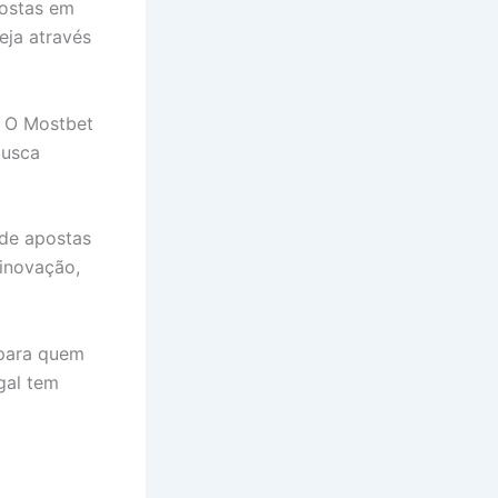
postas em
eja através
. O Mostbet
busca
de apostas
inovação,
 para quem
gal tem