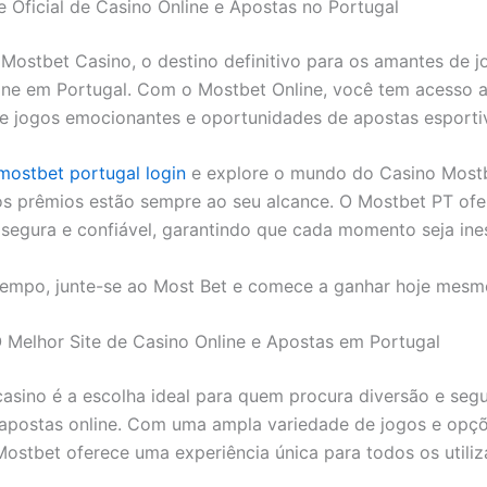
e Oficial de Casino Online e Apostas no Portugal
Mostbet Casino, o destino definitivo para os amantes de j
ine em Portugal. Com o Mostbet Online, você tem acesso 
e jogos emocionantes e oportunidades de apostas esporti
mostbet portugal login
e explore o mundo do Casino Mostb
os prêmios estão sempre ao seu alcance. O Mostbet PT of
 segura e confiável, garantindo que cada momento seja ine
empo, junte-se ao Most Bet e comece a ganhar hoje mesm
 Melhor Site de Casino Online e Apostas em Portugal
asino é a escolha ideal para quem procura diversão e seg
apostas online. Com uma ampla variedade de jogos e opç
Mostbet oferece uma experiência única para todos os utiliz