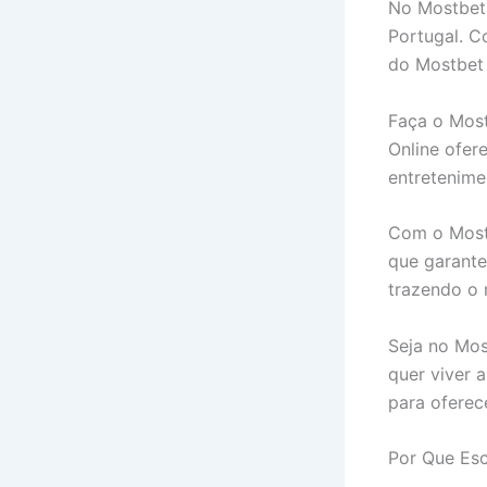
No Mostbet,
Portugal. C
do Mostbet 
Faça o Most
Online ofer
entretenime
Com o Most
que garante
trazendo o 
Seja no Mos
quer viver 
para oferec
Por Que Esc