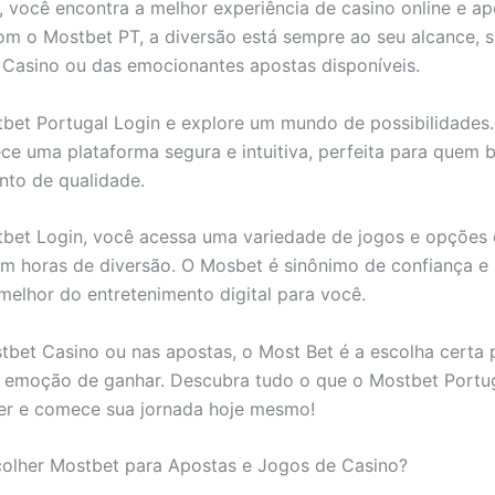
 você encontra a melhor experiência de casino online e a
om o Mostbet PT, a diversão está sempre ao seu alcance, s
Casino ou das emocionantes apostas disponíveis.
bet Portugal Login e explore um mundo de possibilidades
ece uma plataforma segura e intuitiva, perfeita para quem 
nto de qualidade.
bet Login, você acessa uma variedade de jogos e opções 
m horas de diversão. O Mosbet é sinônimo de confiança e 
melhor do entretenimento digital para você.
tbet Casino ou nas apostas, o Most Bet é a escolha certa
a emoção de ganhar. Descubra tudo o que o Mostbet Portu
er e comece sua jornada hoje mesmo!
olher Mostbet para Apostas e Jogos de Casino?