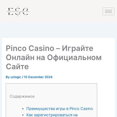
Skip
m
hacklink
film izle
hacklink
to
content
Pinco Casino – Играйте
Онлайн на Официальном
Сайте
By
uzlogic
/
10 December 2024
Содержимое
Преимущества игры в Pinco Casino
Как зарегистрироваться на