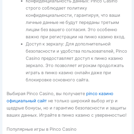
Конфиденциальность данных: Pinco Casino
строго соблюдает политику
конфиденциальности, гарантируя, что ваши
личные данные не будут переданы третьим
лицам без вашего согласия. Это особенно
важно при регистрации на пинко казино вход.
Доступ к зеркалу: Для дополнительной
безопасности и удобства пользователей, Pinco
Casino предоставляет доступ к пинко казино
зеркало. Это позволяет игрокам продолжать
играть в пинко казино онлайн даже при
блокировке основного сайта.
Выбирая Pinco Casino, вы получаете
pinco казино
официальный сайт
не только широкий выбор игр и
щедрые бонусы, но и гарантию безопасности и защиты
ваших данных. Играйте в пинко казино с уверенностью!
Популярные игры в Pinco Casino