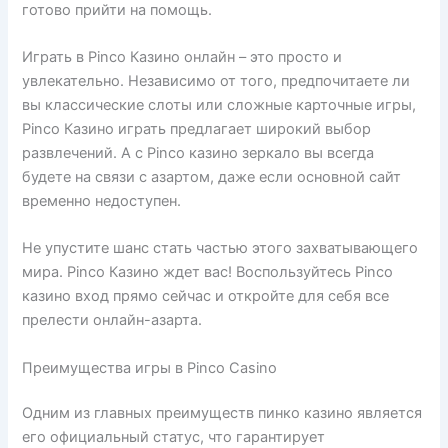
готово прийти на помощь.
Играть в Pinco Казино онлайн – это просто и
увлекательно. Независимо от того, предпочитаете ли
вы классические слоты или сложные карточные игры,
Pinco Казино играть предлагает широкий выбор
развлечений. А с Pinco казино зеркало вы всегда
будете на связи с азартом, даже если основной сайт
временно недоступен.
Не упустите шанс стать частью этого захватывающего
мира. Pinco Казино ждет вас! Воспользуйтесь Pinco
казино вход прямо сейчас и откройте для себя все
прелести онлайн-азарта.
Преимущества игры в Pinco Casino
Одним из главных преимуществ пинко казино является
его официальный статус, что гарантирует