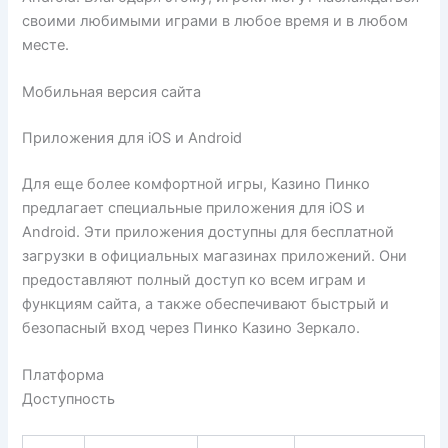
своими любимыми играми в любое время и в любом
месте.
Мобильная версия сайта
Приложения для iOS и Android
Для еще более комфортной игры, Казино Пинко
предлагает специальные приложения для iOS и
Android. Эти приложения доступны для бесплатной
загрузки в официальных магазинах приложений. Они
предоставляют полный доступ ко всем играм и
функциям сайта, а также обеспечивают быстрый и
безопасный вход через Пинко Казино Зеркало.
Платформа
Доступность