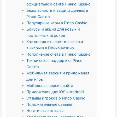
официальном сайте Пинко Казино
Безопасность и защита данных в
Pinco Casino
Популярные игры в Pinco Casino
Бонусы и акции для новых и
постоянных игроков
Как пополнить счет и вывести
выигрыш в Пинко Казино
Пополнение счета в Пинко Казино
Техническая поддержка Pinco
Casino
Мобильная версия и приложения
для игры
Мобильная версия сайта
Приложения для iOS и Android
Отзывы игроков о Pinco Casino
Положительные отзывы
Негативные отзывы