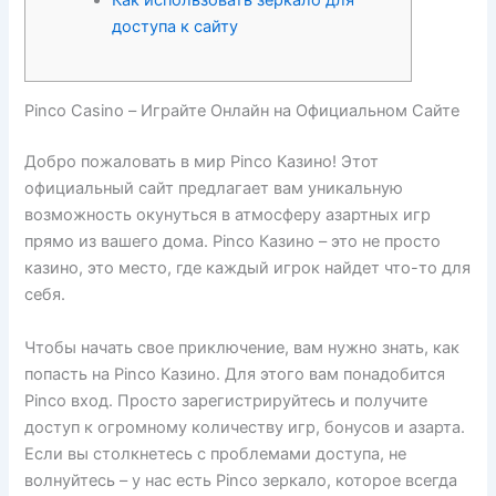
Как использовать зеркало для
доступа к сайту
Pinco Casino – Играйте Онлайн на Официальном Сайте
Добро пожаловать в мир Pinco Казино! Этот
официальный сайт предлагает вам уникальную
возможность окунуться в атмосферу азартных игр
прямо из вашего дома. Pinco Казино – это не просто
казино, это место, где каждый игрок найдет что-то для
себя.
Чтобы начать свое приключение, вам нужно знать, как
попасть на Pinco Казино. Для этого вам понадобится
Pinco вход. Просто зарегистрируйтесь и получите
доступ к огромному количеству игр, бонусов и азарта.
Если вы столкнетесь с проблемами доступа, не
волнуйтесь – у нас есть Pinco зеркало, которое всегда