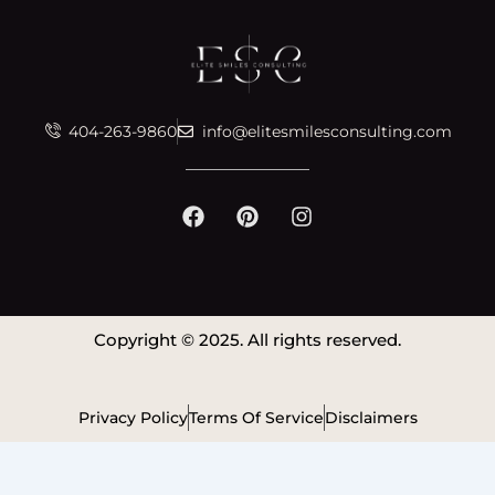
404-263-9860
info@elitesmilesconsulting.com
F
P
I
a
i
n
c
n
s
e
t
t
b
e
a
o
r
g
o
e
r
Copyright © 2025. All rights reserved.
k
s
a
t
m
Privacy Policy
Terms Of Service
Disclaimers