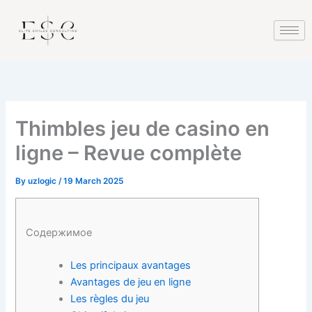
Skip
hacklink
film izle
hacklink
to
content
Thimbles jeu de casino en
ligne – Revue complète
By
uzlogic
/
19 March 2025
Содержимое
Les principaux avantages
Avantages de jeu en ligne
Les règles du jeu