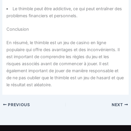
Le thimble peut être addictive, ce qui peut entraîner des
problèmes financiers et personnels.
Conclusion
En résumé, le thimble est un jeu de casino en ligne
populaire qui offre des avantages et des inconvénients. Il
est important de comprendre les règles du jeu et les
risques associés avant de commencer à jouer. Il est
également important de jouer de manière responsable et
de ne pas oublier que le thimble est un jeu de hasard et que
le résultat est aléatoire.
PREVIOUS
NEXT