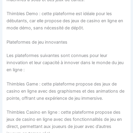
Thimbles Demo : cette plateforme est idéale pour les
débutants, car elle propose des jeux de casino en ligne en
mode démo, sans nécessité de dépôt.
Plateformes de jeu innovantes
Les plateformes suivantes sont connues pour leur
innovation et leur capacité à innover dans le monde du jeu
en ligne :
Thimbles Game : cette plateforme propose des jeux de
casino en ligne avec des graphismes et des animations de
pointe, offrant une expérience de jeu immersive.
Thimbles Casino en ligne : cette plateforme propose des
jeux de casino en ligne avec des fonctionnalités de jeu en
direct, permettant aux joueurs de jouer avec d’autres