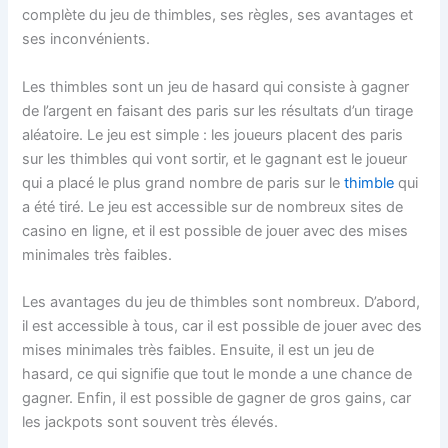
complète du jeu de thimbles, ses règles, ses avantages et
ses inconvénients.
Les thimbles sont un jeu de hasard qui consiste à gagner
de l’argent en faisant des paris sur les résultats d’un tirage
aléatoire. Le jeu est simple : les joueurs placent des paris
sur les thimbles qui vont sortir, et le gagnant est le joueur
qui a placé le plus grand nombre de paris sur le
thimble
qui
a été tiré. Le jeu est accessible sur de nombreux sites de
casino en ligne, et il est possible de jouer avec des mises
minimales très faibles.
Les avantages du jeu de thimbles sont nombreux. D’abord,
il est accessible à tous, car il est possible de jouer avec des
mises minimales très faibles. Ensuite, il est un jeu de
hasard, ce qui signifie que tout le monde a une chance de
gagner. Enfin, il est possible de gagner de gros gains, car
les jackpots sont souvent très élevés.