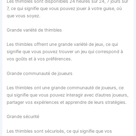
Les thimbles sont disponibles 24 heures sur 24, 7 jours sur
7, ce qui signifie que vous pouvez jouer à votre guise, où
que vous soyez.
Grande variété de thimbles
Les thimbles offrent une grande variété de jeux, ce qui
signifie que vous pouvez trouver un jeu qui correspond à
vos goûts et à vos préférences.
Grande communauté de joueurs
Les thimbles ont une grande communauté de joueurs, ce
qui signifie que vous pouvez interagir avec d’autres joueurs,
partager vos expériences et apprendre de leurs stratégies.
Grande sécurité
Les thimbles sont sécurisés, ce qui signifie que vos