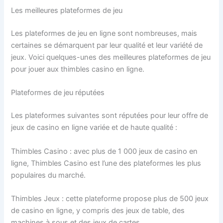
Les meilleures plateformes de jeu
Les plateformes de jeu en ligne sont nombreuses, mais
certaines se démarquent par leur qualité et leur variété de
jeux. Voici quelques-unes des meilleures plateformes de jeu
pour jouer aux thimbles casino en ligne.
Plateformes de jeu réputées
Les plateformes suivantes sont réputées pour leur offre de
jeux de casino en ligne variée et de haute qualité :
Thimbles Casino : avec plus de 1 000 jeux de casino en
ligne, Thimbles Casino est l’une des plateformes les plus
populaires du marché.
Thimbles Jeux : cette plateforme propose plus de 500 jeux
de casino en ligne, y compris des jeux de table, des
machines à sous et des jeux de cartes.